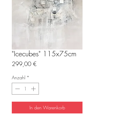
"Icecubes" 115x75cm
Preis
299,00 €
Anzahl
*
In den Warenkorb
Mit seinen gesilberten Glaselementen
wirkt das "Icecubes" nahezu kristallin und