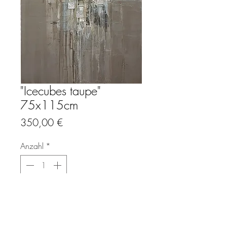
"Icecubes taupe"
75x115cm
Preis
350,00 €
Anzahl
*
In den Warenkorb
Unser "stay-home-Preisangebot" im Format